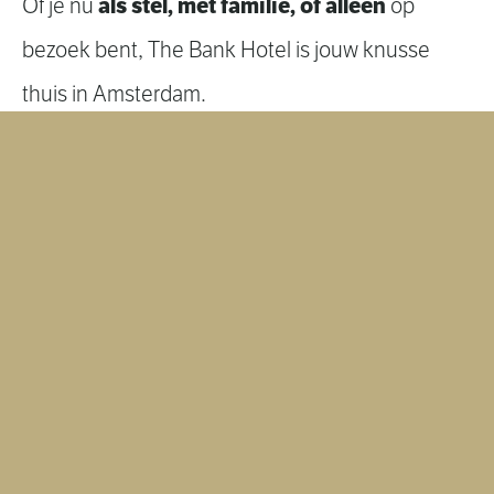
als stel, met familie, of alleen
Of je nu
op
bezoek bent, The Bank Hotel is jouw knusse
thuis in Amsterdam.
We bieden een assortiment aan kamertypes —
van comfortabele eenpersoonskamers en
familiekamers tot deluxe kamers met uitzicht op
de stad en ruime suites voor degenen die wat
extra's zoeken.
Onze gasten vertellen ons vaak dat ze The Bank
uitstekende
Hotel kiezen vanwege onze
locatie, rustige sfeer en gastvrije