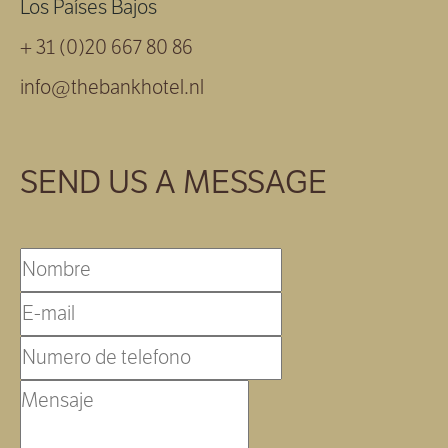
Los Países Bajos
+ 31 (0)20 667 80 86
info@thebankhotel.nl
SEND US A MESSAGE