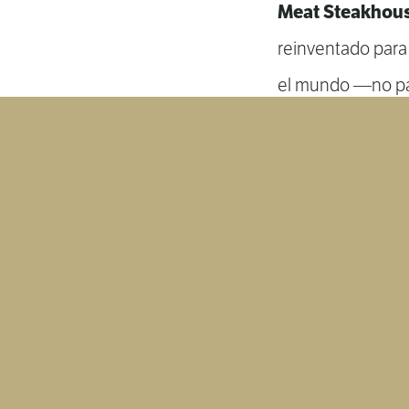
Meat Steakhou
reinventado para
el mundo —no par
est
para ofrecer
barrios más enc
¿Te gustaría expe
de la historia d
Reserva tu esta
la historia.