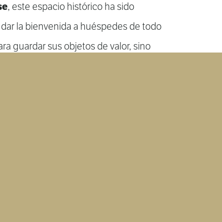
se
, este espacio histórico ha sido
 dar la bienvenida a huéspedes de todo
a guardar sus objetos de valor, sino
ancias memorables
en uno de los
De Jordaan
antadores de Ámsterdam,
.
rimentar por ti mismo esta parte única
e Ámsterdam?
ncia en The Bank Hotel y sé parte de