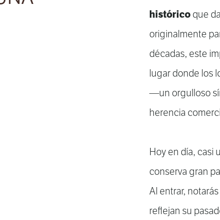
histórico
que da
originalmente p
décadas, este im
lugar donde los l
—un orgulloso sí
herencia comerc
Hoy en día, casi u
conserva gran pa
Al entrar, notarás
reflejan su pasa